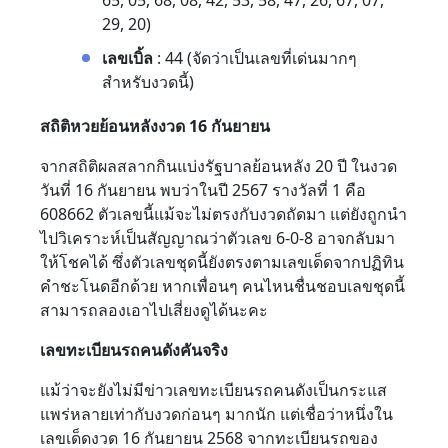
29, 20)
เลขเบิ้ล
: 44 (จัดว่าเป็นเลขที่เด่นมากๆ
สำหรับงวดนี้)
สถิติหวยย้อนหลังงวด 16 กันยายน
จากสถิติผลสลากกินแบ่งรัฐบาลย้อนหลัง 20 ปี ในงวด
วันที่ 16 กันยายน พบว่าในปี 2567 รางวัลที่ 1 คือ
608662 ตัวเลขนี้แม้จะไม่ตรงกับงวดถัดมา แต่ยังถูกนำ
ไปวิเคราะห์เป็นสัญญาณว่าตัวเลข 6-0-8 อาจกลับมา
ให้โชคได้ ซึ่งตัวเลขชุดนี้ยังตรงตามเลขเด็ดจาก
ปฏิทิน
คำชะโนดอีกด้วย หากเพื่อนๆ คนไหนชื่นชอบเลขชุดนี้
สามารถลองเอาไปเสี่ยงดูได้นะคะ
เลขทะเบียนรถคนดังคันจริง
แม้ว่าจะยังไม่มีข่าวเลขทะเบียนรถคนดังเป็นกระแส
แพร่หลายเท่ากับงวดก่อนๆ มากนัก แต่เชื่อว่าหนึ่งใน
เลขเด็ดงวด 16 กันยายน 2568 จากทะเบียนรถของ