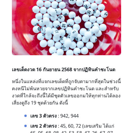
เลขเด็ดงวด 16 กันยายน 2568 จาก
ปฏิทินคำชะโนด
หนึ่งในแหล่งที่แจกเลขเด็ดที่ถูกจับตามากที่สุดในช่วงนี้
คงหนีไม่พ้นหวยจากเลขปฏิทินคำชะโนด และสำหรับ
งวดที่ใกล้จะถึงนี้ได้มีชุดตัวเลขออกมให้ทุกท่านได้ลอง
เสี่ยงดูถึง 19 ชุดด้วยกัน ดังนี้
เลข 3 ตัวตรง
: 942, 944
เลข 2 ตัวตรง
: 45, 60, 72 (เลขเสริม ได้แก่
65, 05, 68, 08, 42, 53, 58, 47, 26, 67, 07,