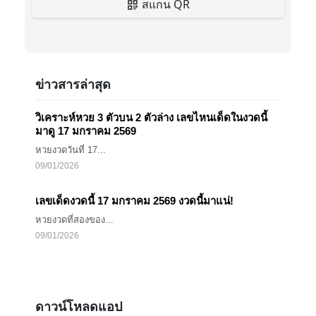
สแกน QR
ข่าวสารล่าสุด
วิเคราะห์หวย 3 ตัวบน 2 ตัวล่าง เลขไหนเด็ดในงวดนี้
มาดู 17 มกราคม 2569
หวยงวดวันที่ 17...
09/01/2026
เลขเด็ดงวดนี้ 17 มกราคม 2569 งวดนี้มาแน่!
หวยงวดที่สองของ...
09/01/2026
ดาวน์โหลดแอป