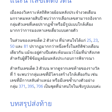
แนะนำเลขเด็ดงวดนี้
เมื่อลองวิเคราะห์สถิติหวยย้อนหลังประจำงวดเดือน
มกราคมหลายสิบปี พบว่าการเลือกเลขสามารถอิงจาก
กลุ่มตัวเลขที่เคยปรากฏซ้ำหรือมีรูปแบบใกล้เคียง
มากกว่าการมองหาเลขเดี่ยวแบบตายตัว
ในส่วนของเลขเด็ด 2 ตัวล่าง ที่น่าสนใจได้แก่
25
,
23
,
50
และ
81
ปรากฏมากกว่าหนึ่งครั้งในสถิติช่วงเดือน
เดียวกัน แม้จะอยู่ต่างปีแต่สะท้อนแนวโน้มที่น่าสังเกต
สำหรับผู้ที่ใช้ข้อมูลย้อนหลังประกอบการพิจารณา
สำหรับเลขเด็ด 3 ตัวบน หากดูจากเลขท้ายของรางวัล
ที่ 1 จะพบว่ากลุ่มเลขที่มีโครงสร้างใกล้เคียงกัน เช่น
เลขที่มีการสลับตำแหน่ง หรือมีเลขซ้ำบางตัวอย่าง
กลุ่ม
371
,
395
,
706
เป็นชุดที่น่าสนใจในเชิงรูปแบบค่ะ
บทสรุปส่งท้าย