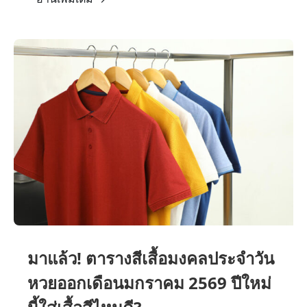
มาแล้ว! ตารางสีเสื้อมงคลประจำวัน
หวยออกเดือนมกราคม 2569 ปีใหม่