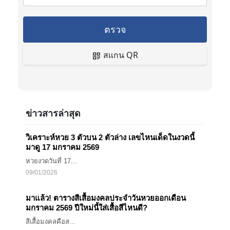
ตรวจ
สแกน QR
ข่าวสารล่าสุด
วิเคราะห์หวย 3 ตัวบน 2 ตัวล่าง เลขไหนเด็ดในงวดนี้
มาดู 17 มกราคม 2569
หวยงวดวันที่ 17...
09/01/2026
มาแล้ว! ตารางสีเสื้อมงคลประจำวันหวยออกเดือน
มกราคม 2569 ปีใหม่นี้ใส่เสื้อสีไหนดี?
สีเสื้อมงคลคือส...