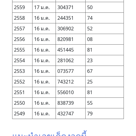
2559
17 ม.ค.
304371
50
2558
16 ม.ค.
244351
74
2557
16 ม.ค.
306902
52
2556
16 ม.ค.
820981
08
2555
16 ม.ค.
451445
81
2554
16 ม.ค.
281062
23
2553
16 ม.ค.
073577
67
2552
16 ม.ค.
743212
25
2551
16 ม.ค.
556010
81
2550
16 ม.ค.
838739
55
2549
16 ม.ค.
432747
79