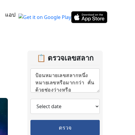
แอป
📋 ตรวจเลขสลาก
ตรวจ