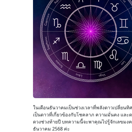
ในเดือนธันวาคมเป็นช่วงเวลาที่พลังดาวเปลี่ยนทิ
เป็นดาวที่เกี่ยวข้องกับโชคลาภ ความมั่นคง และด
ดวงช่วงท้ายปี บทความนี้จะพาคุณไปรู้จักเลขมง
ธันวาคม 2568 ค่ะ