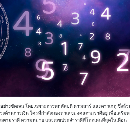
ศอย่างชัดเจน โดยเฉพาะดาวพฤหัสบดี ดาวเสาร์ และดาวเกตุ ซึ่งล้ว
วงด้านการเงิน ใครที่กำลังมองหาเลขมงคลตามราศีอยู่ เพื่อเสริมพ
คลตามราศี ความหมาย และเลขประจำราศีที่โดดเด่นที่สุดในเดือน