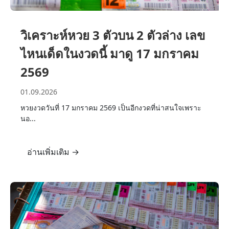
วิเคราะห์หวย 3 ตัวบน 2 ตัวล่าง เลข
ไหนเด็ดในงวดนี้ มาดู 17 มกราคม
2569
01.09.2026
หวยงวดวันที่ 17 มกราคม 2569 เป็นอีกงวดที่น่าสนใจเพราะ
นอ...
อ่านเพิ่มเติม
→