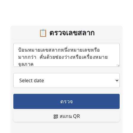
📋 ตรวจเลขสลาก
ตรวจ
สแกน QR