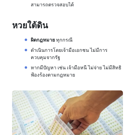
สามารถตรวจสอบได้
หวยใต้ดิน
ผิดกฎหมาย
ทุกกรณี
ดำเนินการโดยเจ้ามือเอกชน ไม่มีการ
ควบคุมจากรัฐ
หากมีปัญหา เช่น เจ้ามือหนี ไม่จ่าย ไม่มีสิทธิ
ฟ้องร้องตามกฎหมาย