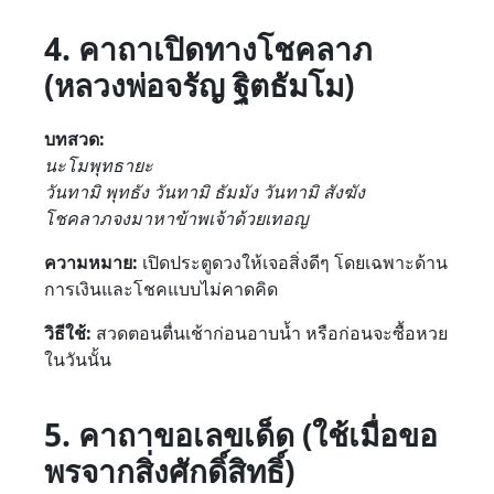
4. คาถาเปิดทางโชคลาภ
(หลวงพ่อจรัญ ฐิตธัมโม)
บทสวด:
นะโมพุทธายะ
วันทามิ พุทธัง วันทามิ ธัมมัง วันทามิ สังฆัง
โชคลาภจงมาหาข้าพเจ้าด้วยเทอญ
ความหมาย:
เปิดประตูดวงให้เจอสิ่งดีๆ โดยเฉพาะด้าน
การเงินและโชคแบบไม่คาดคิด
วิธีใช้:
สวดตอนตื่นเช้าก่อนอาบน้ำ หรือก่อนจะซื้อหวย
ในวันนั้น
5. คาถาขอเลขเด็ด (ใช้เมื่อขอ
พรจากสิ่งศักดิ์สิทธิ์)