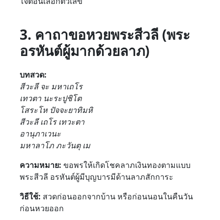
ใจตอนเลือกตัวเลข
3. คาถาขอหวยพระสีวลี (พระ
อรหันต์ผู้มากด้วยลาภ)
บทสวด:
สีวะลี จะ มหาเถโร
เทวตา นะระปูชิโต
โสระโห ปัจจะยาทิมหิ
สีวะลี เถโร เทวะตา
อานุภาเวนะ
มหาลาโภ ภะวันตุ เม
ความหมาย:
ขอพรให้เกิดโชคลาภเงินทองตามแบบ
พระสีวลี อรหันต์ผู้มีบุญบารมีด้านลาภสักการะ
วิธีใช้:
สวดก่อนออกจากบ้าน หรือก่อนนอนในคืนวัน
ก่อนหวยออก