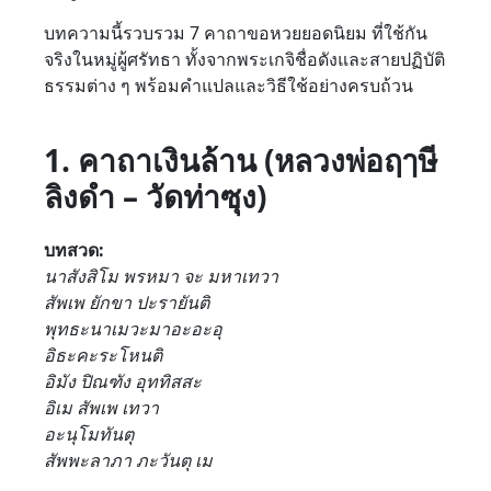
บทความนี้รวบรวม 7 คาถาขอหวยยอดนิยม ที่ใช้กัน
จริงในหมู่ผู้ศรัทธา ทั้งจากพระเกจิชื่อดังและสายปฏิบัติ
ธรรมต่าง ๆ พร้อมคำแปลและวิธีใช้อย่างครบถ้วน
1. คาถาเงินล้าน (หลวงพ่อฤๅษี
ลิงดำ – วัดท่าซุง)
บทสวด:
นาสังสิโม พรหมา จะ มหาเทวา
สัพเพ ยักขา ปะรายันติ
พุทธะนาเมวะมาอะอะอุ
อิธะคะระโหนติ
อิมัง ปิณฑัง อุททิสสะ
อิเม สัพเพ เทวา
อะนุโมทันตุ
สัพพะลาภา ภะวันตุ เม