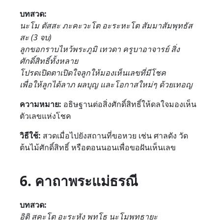
บทสวด:
นะโม ตัสสะ ภะคะวะโต อะระหะโต สัมมาสัมพุทธัส
สะ (3 จบ)
ลูกขอกราบไหว้พระภูมิ เทวดา ครูบาอาจารย์ สิ่ง
ศักดิ์สิทธิ์ทั้งหลาย
โปรดเปิดตาเปิดใจลูกให้มองเห็นเลขที่มีโชค
เพื่อให้ลูกได้ลาภ ผลบุญ และโอกาสใหม่ๆ ด้วยเทอญ
ความหมาย:
อธิษฐานต่อสิ่งศักดิ์สิทธิ์ให้ดลใจมองเห็น
ตัวเลขแห่งโชค
วิธีใช้:
สวดเมื่อไปยังสถานที่ขอหวย เช่น ศาลดัง วัด
ต้นไม้ศักดิ์สิทธิ์ หรือตอนนอนเพื่อขอฝันเห็นเลข
6. คาถาพระแม่ธรณี
บทสวด:
อิติ สุคะโต อะระหัง พุทโธ นะโมพุทธายะ