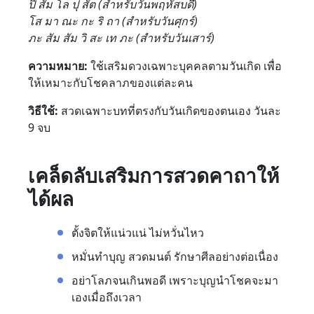
ปิ สัม โล ปุ สัต (สำหรับวันพฤหัสบดี)
โส มา ณะ กะ ริ ถา (สำหรับวันศุกร์)
ภะ สัม สัม วิ สะ เท ภะ (สำหรับวันเสาร์)
ความหมาย:
ใช้เสริมดวงเฉพาะบุคคลตามวันเกิด เพื่อ
ให้เหมาะกับโชคลาภของแต่ละคน
วิธีใช้:
สวดเฉพาะบทที่ตรงกับวันเกิดของตนเอง วันละ
9 จบ
เคล็ดลับเสริมการสวดคาถาให้
ได้ผล
ตั้งจิตให้แน่วแน่ ไม่หวั่นไหว
หมั่นทำบุญ สวดมนต์ รักษาศีลอย่างต่อเนื่อง
อย่าโลภจนเกินพอดี เพราะบุญนำโชคจะมา
เองเมื่อถึงเวลา