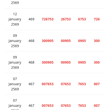
2569
12
January
469
726753
26753
6753
726
7
2569
09
January
468
300905
00905
0905
300
9
2569
09
January
468
300905
00905
0905
300
9
2569
07
January
467
007653
07653
7653
007
6
2569
07
January
467
007653
07653
7653
007
6