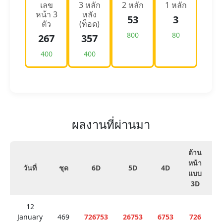
เลข
3 หลัก
2 หลัก
1 หลัก
หน้า 3
หลัง
53
3
ตัว
(ท็อด)
800
80
267
357
400
400
ผลงานที่ผ่านมา
ด้าน
ด
หน้า
ห
วันที่
ชุด
6D
5D
4D
แบบ
แ
3D
12
January
469
726753
26753
6753
726
7