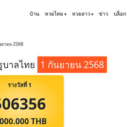
บ้าน
หวยไทย
หวยลาว
ข่าว
บล็อก
ันยายน 2568
ัฐบาลไทย
1 กันยายน 2568
รางวัลที่ 1
506356
.000.000 THB