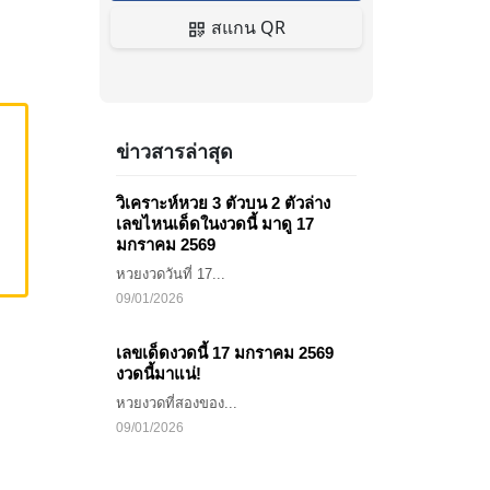
สแกน QR
ข่าวสารล่าสุด
วิเคราะห์หวย 3 ตัวบน 2 ตัวล่าง
เลขไหนเด็ดในงวดนี้ มาดู 17
มกราคม 2569
หวยงวดวันที่ 17...
09/01/2026
เลขเด็ดงวดนี้ 17 มกราคม 2569
งวดนี้มาแน่!
หวยงวดที่สองของ...
09/01/2026