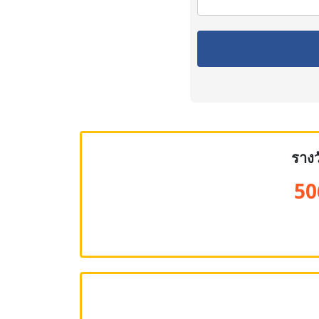
รางว
50