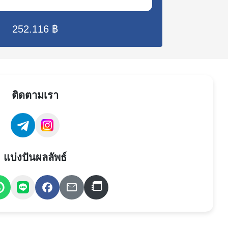
252.116 ฿
ติดตามเรา
แบ่งปันผลลัพธ์