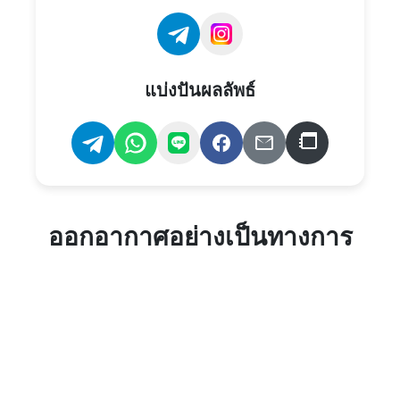
แบ่งปันผลลัพธ์
ออกอากาศอย่างเป็นทางการ