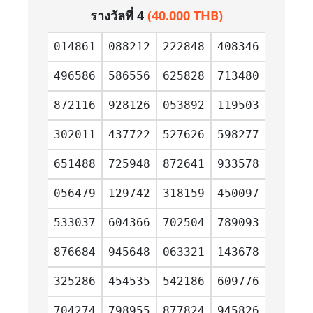
รางวัลที่ 4
(40.000 THB)
014861
088212
222848
408346
496586
586556
625828
713480
872116
928126
053892
119503
302011
437722
527626
598277
651488
725948
872641
933578
056479
129742
318159
450097
533037
604366
702504
789093
876684
945648
063321
143678
325286
454535
542186
609776
704274
798955
877824
945826