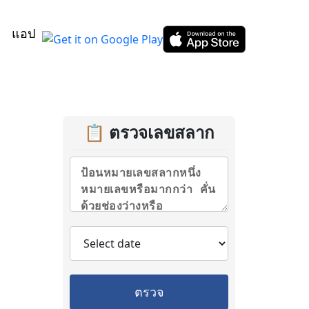
แอป
📋 ตรวจเลขสลาก
ตรวจ