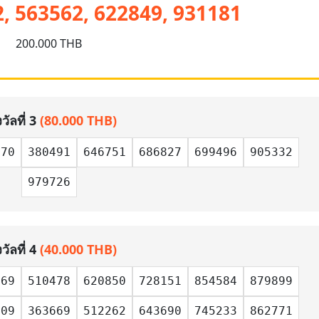
, 563562, 622849, 931181
200.000 THB
วัลที่ 3
(80.000 THB)
770
380491
646751
686827
699496
905332
979726
วัลที่ 4
(40.000 THB)
569
510478
620850
728151
854584
879899
609
363669
512262
643690
745233
862771