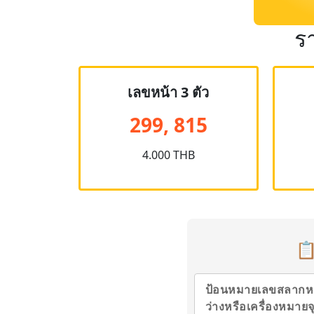
รา
เลขหน้า 3 ตัว
299, 815
4.000 THB
