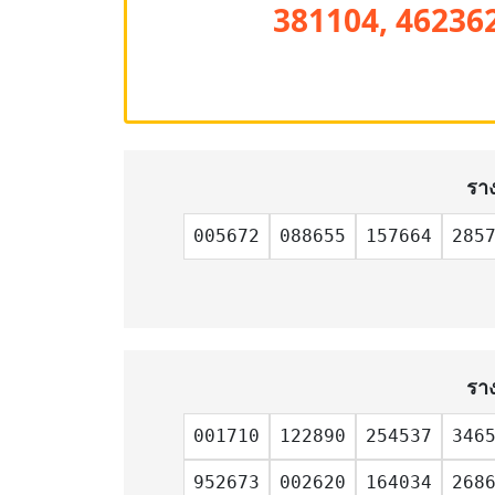
381104, 462362
ราง
005672
088655
157664
285
ราง
001710
122890
254537
346
952673
002620
164034
268