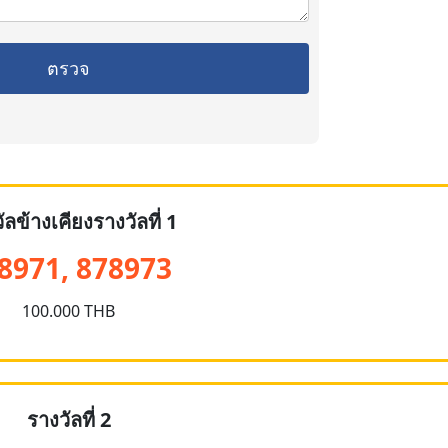
ตรวจ
ัลข้างเคียงรางวัลที่ 1
8971, 878973
100.000 THB
รางวัลที่ 2