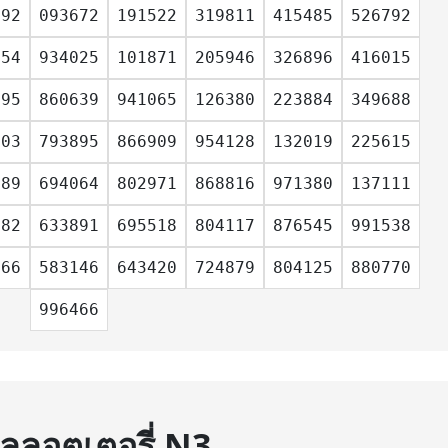
392
093672
191522
319811
415485
526792
554
934025
101871
205946
326896
416015
195
860639
941065
126380
223884
349688
203
793895
866909
954128
132019
225615
189
694064
802971
868816
971380
137111
182
633891
695518
804117
876545
991538
066
583146
643420
724879
804125
880770
996466
ลลอตเตอรี่ N3