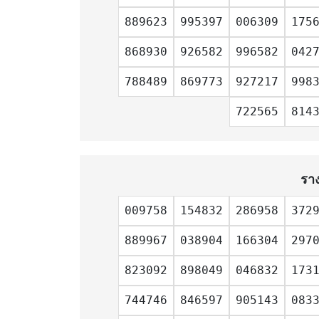
889623
995397
006309
175
868930
926582
996582
042
788489
869773
927217
998
722565
814
ราง
009758
154832
286958
372
889967
038904
166304
297
823092
898049
046832
173
744746
846597
905143
083