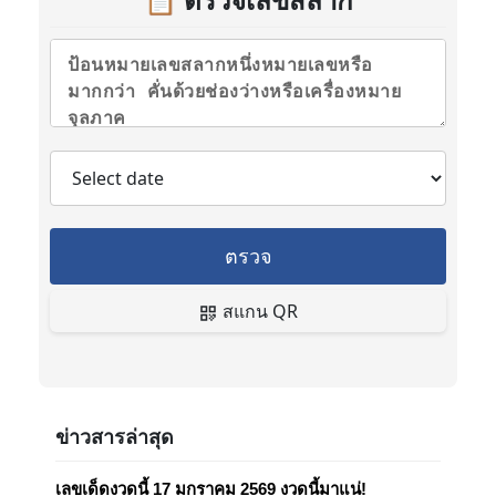
ตรวจ
สแกน QR
ข่าวสารล่าสุด
เลขเด็ดงวดนี้ 17 มกราคม 2569 งวดนี้มาแน่!