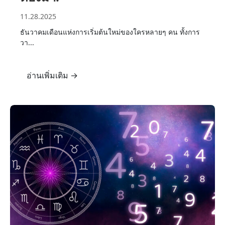
11.28.2025
ธันวาคมเดือนแห่งการเริ่มต้นใหม่ของใครหลายๆ คน ทั้งการ
วา...
อ่านเพิ่มเติม
→