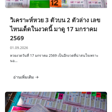
วิเคราะห์หวย 3 ตัวบน 2 ตัวล่าง เลข
ไหนเด็ดในงวดนี้ มาดู 17 มกราคม
2569
01.09.2026
หวยงวดวันที่ 17 มกราคม 2569 เป็นอีกงวดที่น่าสนใจเพราะ
นอ...
อ่านเพิ่มเติม
→