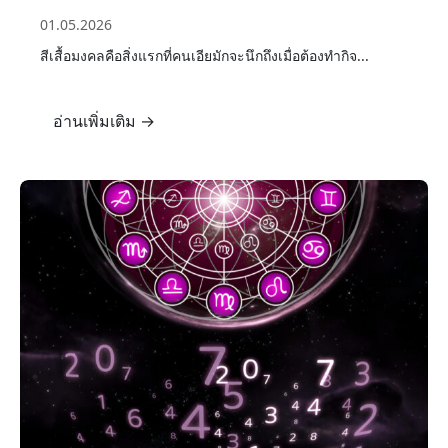
01.05.2026
สีเสื้อมงคลคือสิ่งแรกที่คนเอียมักจะนึกถึงเมื่อต้องทำกิจ...
อ่านเพิ่มเติม
→