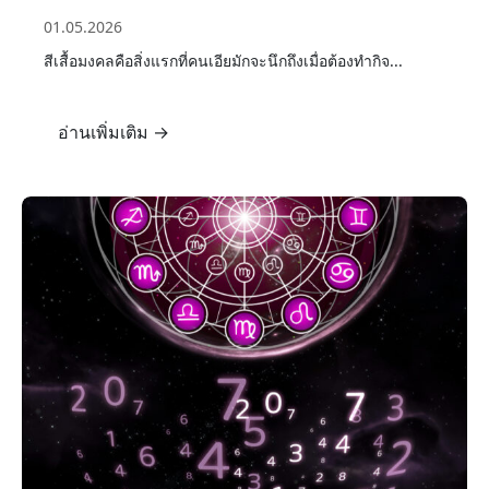
01.05.2026
สีเสื้อมงคลคือสิ่งแรกที่คนเอียมักจะนึกถึงเมื่อต้องทำกิจ...
อ่านเพิ่มเติม
→