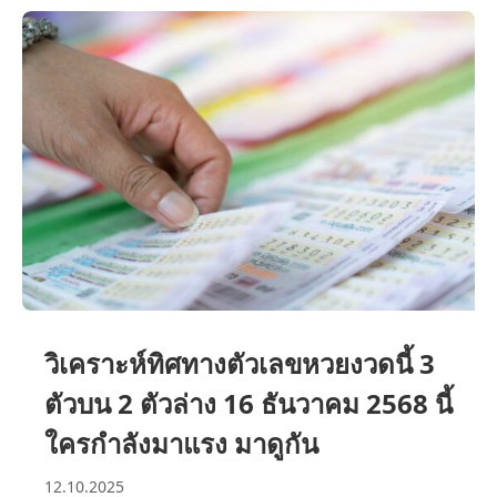
วิเคราะห์ทิศทางตัวเลขหวยงวดนี้ 3
ตัวบน 2 ตัวล่าง 16 ธันวาคม 2568 นี้
ใครกำลังมาแรง มาดูกัน
12.10.2025