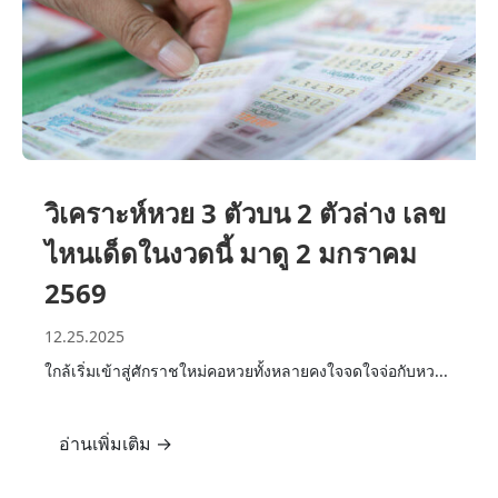
วิเคราะห์หวย 3 ตัวบน 2 ตัวล่าง เลข
ไหนเด็ดในงวดนี้ มาดู 2 มกราคม
2569
12.25.2025
ใกล้เริ่มเข้าสู่ศักราชใหม่คอหวยทั้งหลายคงใจจดใจจ่อกับหว...
อ่านเพิ่มเติม
→