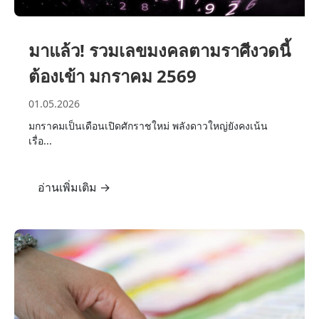
มาแล้ว! รวมเลขมงคลตามราศีงวดนี้
ต้องเข้า มกราคม 2569
01.05.2026
มกราคมเป็นเดือนเปิดศักราชใหม่ พลังดาวใหญ่ยังคงเน้น
เรื่อ...
อ่านเพิ่มเติม
→